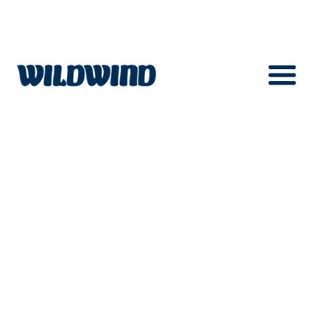
menuIcon
wildwind